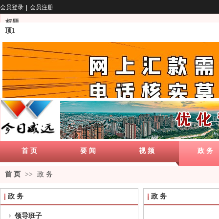
会员登录
|
会员注册
标题
顶1
首 页
要 闻
视 频
政 务
首 页
>>
政 务
政 务
政 务
领导班子