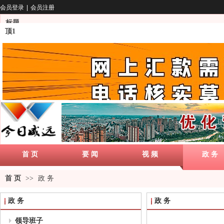
会员登录
|
会员注册
标题
顶1
首 页
要 闻
视 频
政 务
首 页
>>
政 务
政 务
政 务
领导班子