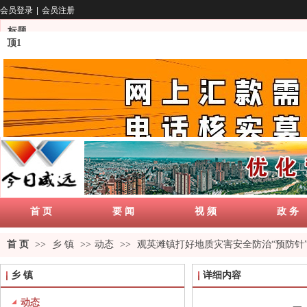
会员登录
|
会员注册
标题
顶1
首 页
要 闻
视 频
政 务
首 页
>>
乡 镇
>>
动态
>>
观英滩镇打好地质灾害安全防治“预防针
乡 镇
详细内容
动态