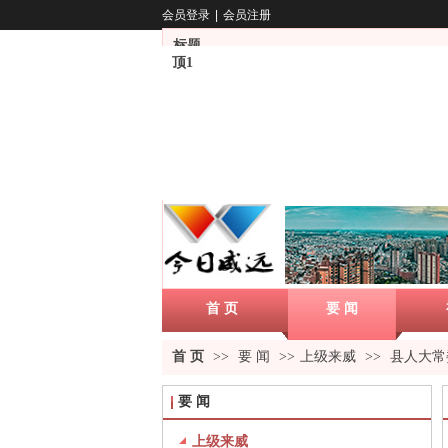
会员登录
|
会员注册
标题
顶1
首 页
要 闻
首 页
>>
要 闻
>>
上级来威
>>
县人大常
要 闻
上级来威