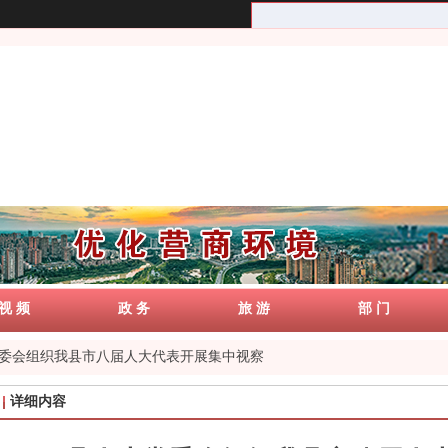
视 频
政 务
旅 游
部 门
委会组织我县市八届人大代表开展集中视察
详细内容