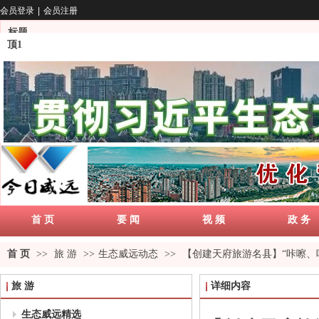
会员登录
|
会员注册
标题
顶1
首 页
要 闻
视 频
政 务
首 页
>>
旅 游
>>
生态威远动态
>>
【创建天府旅游名县】“咔嚓、
旅 游
详细内容
生态威远精选