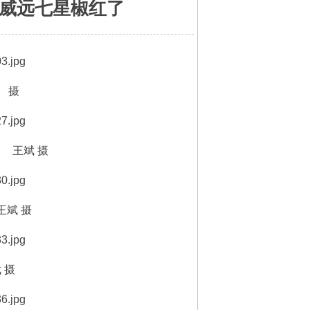
川威远七星椒红了
 摄
 王斌 摄
王斌 摄
 摄