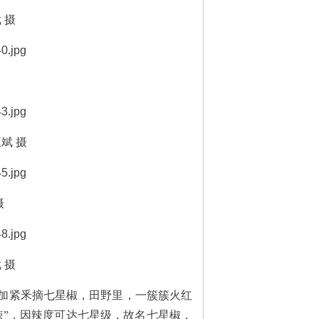
 摄
斌 摄
摄
 摄
加紧釆摘七星椒，田野里，一簇簇火红
辣”，因辣度可达七星级，故名七星椒，