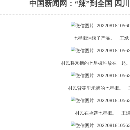
中国新闻网：“辣”到全国 四
七星椒油辣子产品。 王斌
村民将釆摘的七星椒堆放在一起。
村民背篼里釆摘的七星椒。 
村民在挑选七星椒。 王斌