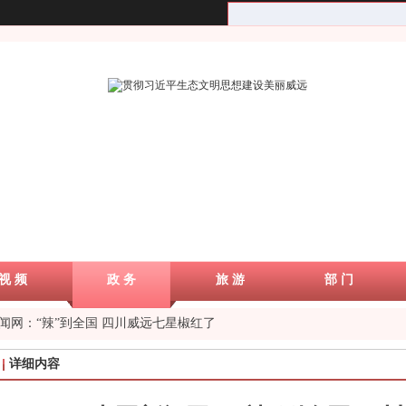
视 频
政 务
旅 游
部 门
闻网：“辣”到全国 四川威远七星椒红了
详细内容