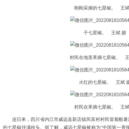
刚刚采摘的七星椒。 王斌
干七星椒。 王斌 摄
村民在地里釆摘七星椒。 王
火红的七星椒。 王斌 
村民在釆摘七星椒。 王斌
连日来，四川省内江市威远县新店镇民富村村民冒着酷暑
的七星椒挂满枝头。据了解，威远七星椒被称为“中国第一香