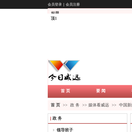
会员登录
|
会员注册
标题
顶1
首 页
要 闻
首 页
>>
政 务
>>
媒体看威远
>>
中国新
政 务
领导班子