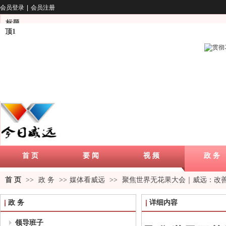
会员登录
|
会员注册
标题
顶1
首 页
要 闻
视 频
政 务
首 页
>>
政 务
>>
媒体看威远
>>
聚焦世界无花果大会｜威远：改
政 务
详细内容
领导班子