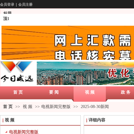
会员登录
|
会员注册
标题
顶1
首 页
要 闻
视 频
政 务
首 页
>>
视 频
>>
电视新闻完整版
>>
2025-08-30新闻
视 频
详细内容
电视新闻完整版