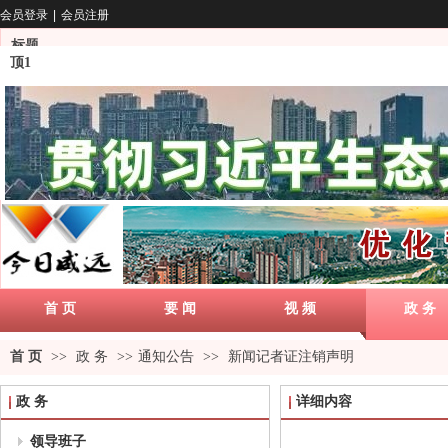
会员登录
|
会员注册
标题
顶1
首 页
要 闻
视 频
政 务
首 页
>>
政 务
>>
通知公告
>>
新闻记者证注销声明
政 务
详细内容
领导班子