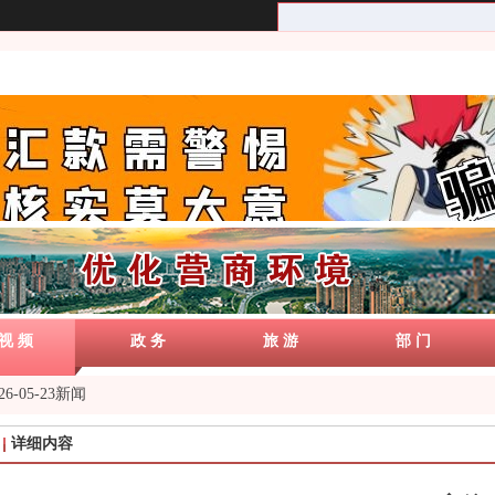
视 频
政 务
旅 游
部 门
26-05-23新闻
详细内容