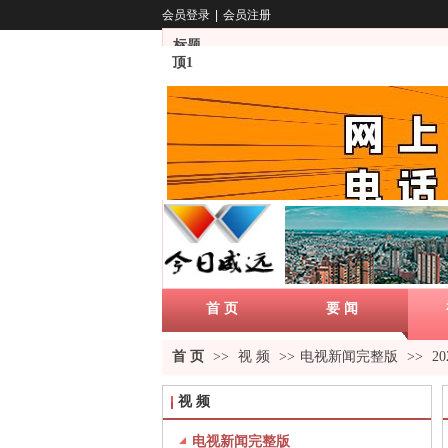
会员登录
|
会员注册
标题
顶1
首 页
要 闻
首 页
>>
视 频
>>
电视新闻完整版
>>
20
视 频
电视新闻完整版