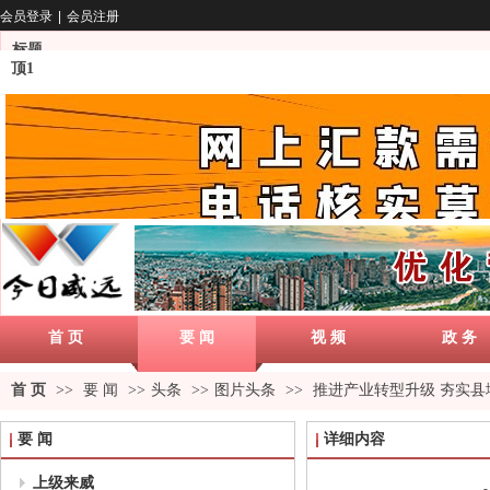
会员登录
|
会员注册
标题
顶1
首 页
要 闻
视 频
政 务
首 页
>>
要 闻
>>
头条
>>
图片头条
>>
推进产业转型升级 夯实县
要 闻
详细内容
上级来威