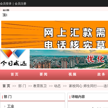
会员登录
|
会员注册
标题
顶1
首 页
要 闻
视 频
政 务
首 页
>>
部 门
>>
教育医卫
>>
动态
>>
家校同心 师生同行——
部 门
详细内容
工业