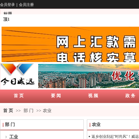
会员登录
|
会员注册
标题
顶1
首 页
要 闻
视 频
政 务
首 页
>>
部 门
>>
农业
部 门
农业
工业
返乡创业刮起“时尚风”！威