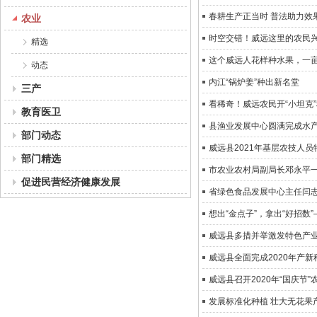
春耕生产正当时 普法助力效
农业
时空交错！威远这里的农民兴起
精选
这个威远人花样种水果，一亩
动态
内江“锅炉姜”种出新名堂
三产
看稀奇！威远农民开“小坦克
教育医卫
县渔业发展中心圆满完成水
部门动态
威远县2021年基层农技人
部门精选
市农业农村局副局长邓永平一
促进民营经济健康发展
省绿色食品发展中心主任闫
想出“金点子”，拿出“好招数
威远县多措并举激发特色产
威远县全面完成2020年产
威远县召开2020年“国庆节
发展标准化种植 壮大无花果