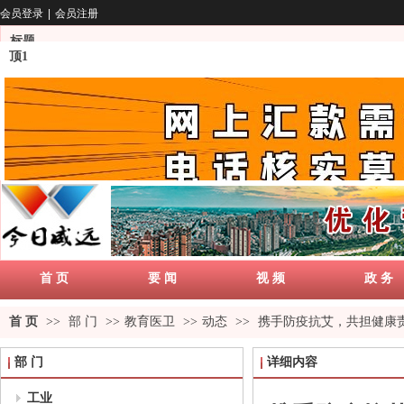
会员登录
|
会员注册
标题
顶1
首 页
要 闻
视 频
政 务
首 页
>>
部 门
>>
教育医卫
>>
动态
>>
携手防疫抗艾，共担健康责
部 门
详细内容
工业