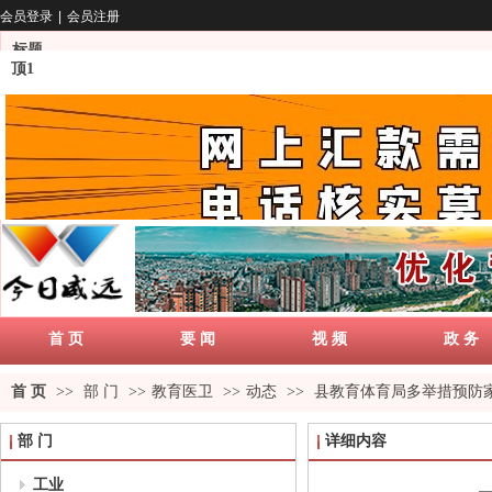
会员登录
|
会员注册
标题
顶1
首 页
要 闻
视 频
政 务
首 页
>>
部 门
>>
教育医卫
>>
动态
>>
县教育体育局多举措预防家
部 门
详细内容
工业