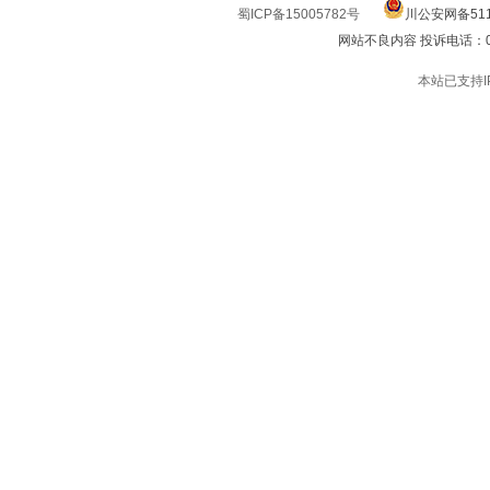
蜀ICP备15005782号
川公安网备511
网站不良内容 投诉电话：0832
本站已支持I