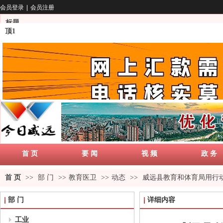
会员登录
|
会员注册
标题
顶1
首 页
要 闻
视 频
政 务
首 页
>>
部 门
>>
教育医卫
>>
动态
>>
威远县教育和体育局用行动
部 门
详细内容
工业