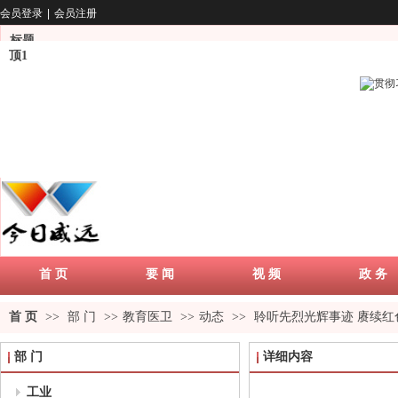
会员登录
|
会员注册
标题
顶1
首 页
要 闻
视 频
政 务
首 页
>>
部 门
>>
教育医卫
>>
动态
>>
聆听先烈光辉事迹 赓续红
部 门
详细内容
工业