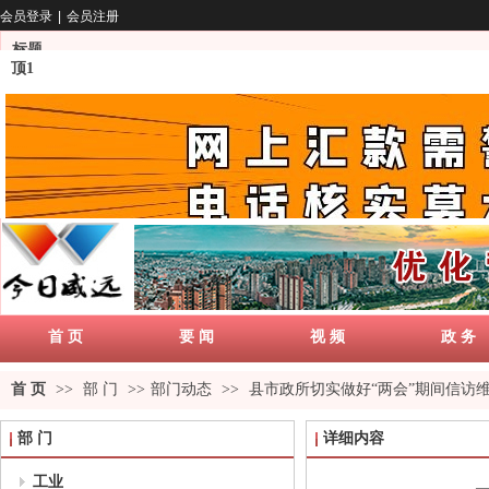
会员登录
|
会员注册
标题
顶1
首 页
要 闻
视 频
政 务
首 页
>>
部 门
>>
部门动态
>>
县市政所切实做好“两会”期间信访
部 门
详细内容
工业